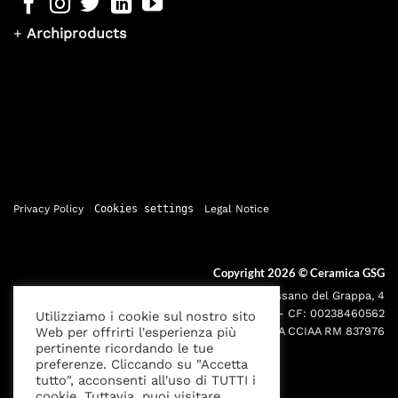
+
Archiproducts
Privacy Policy
Cookies settings
Legal Notice
Copyright 2026 ©
Ceramica GSG
Sede legale: Via Bassano del Grappa, 4
000195 - Roma P.IVA: 05095691001 - CF: 00238460562
Utilizziamo i cookie sul nostro sito
Web per offrirti l'esperienza più
Iscr. Reg. Imprese RM00238460562 REA CCIAA RM 837976
pertinente ricordando le tue
preferenze. Cliccando su "Accetta
tutto", acconsenti all'uso di TUTTI i
cookie. Tuttavia, puoi visitare