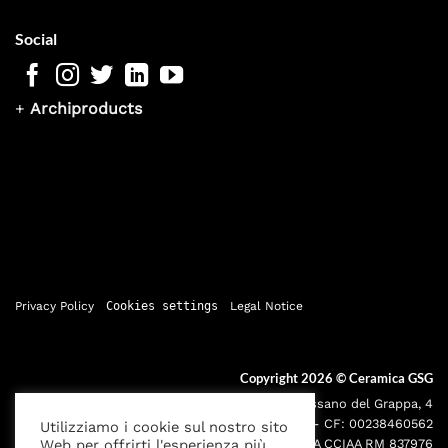
Social
+
Archiproducts
Privacy Policy
Cookies settings
Legal Notice
Copyright 2026 ©
Ceramica GSG
Sede legale: Via Bassano del Grappa, 4
000195 - Roma P.IVA: 05095691001 - CF: 00238460562
Utilizziamo i cookie sul nostro sito
Web per offrirti l'esperienza più
Iscr. Reg. Imprese RM00238460562 REA CCIAA RM 837976