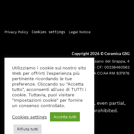
Privacy Policy
Cookies settings
Legal Notice
Copyright 2026 ©
Ceramica GSG
Sede legale: Via Bassano del Grappa, 4
000195 - Roma P.IVA: 05095691001 - CF: 00238460562
Utilizziamo i cookie sul nostro sito
Web per offrirti l'esperienza più
Iscr. Reg. Imprese RM00238460562 REA CCIAA RM 837976
pertinente ricordando le tue
preferenze. Cliccando su "Accetta
tutto", acconsenti all'uso di TUTTI i
cookie. Tuttavia, puoi visitare
"Impostazioni cookie" per fornire
All rights reserved. Any reproduction, even partial,
un consenso controllato.
without written authorization is prohibited.
Cookies settings
Accetta tutti
Rifiuta tutti