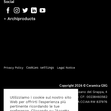
Social
+
Archiproducts
Privacy Policy
Cookies settings
Legal Notice
Copyright 2026 ©
Ceramica GSG
Sede legale: Via Bassano del Grappa, 4
000195 - Roma P.IVA: 05095691001 - CF: 00238460562
Utilizziamo i cookie sul nostro sito
Web per offrirti l'esperienza più
Iscr. Reg. Imprese RM00238460562 REA CCIAA RM 837976
pertinente ricordando le tue
preferenze. Cliccando su "Accetta