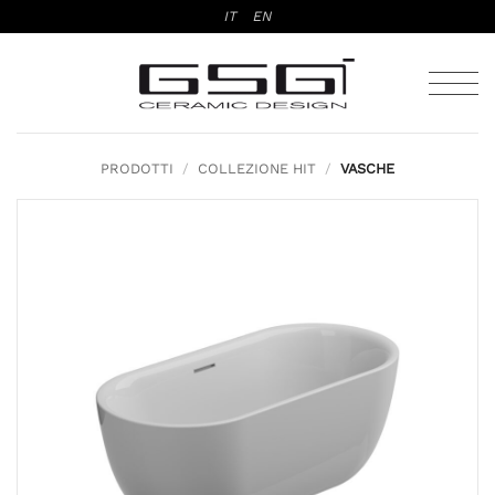
Salta
IT
EN
ai
contenuti
PRODOTTI
/
COLLEZIONE HIT
/
VASCHE