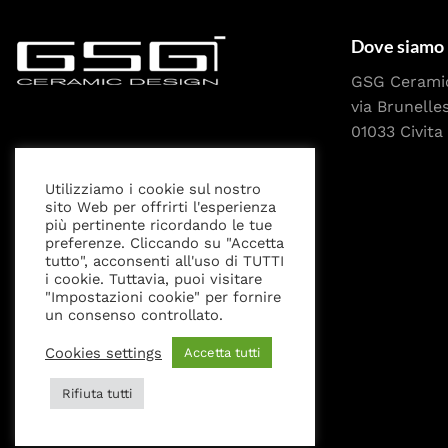
Dove siamo
GSG Cerami
via Brunelle
01033 Civita 
Utilizziamo i cookie sul nostro
sito Web per offrirti l'esperienza
più pertinente ricordando le tue
preferenze. Cliccando su "Accetta
tutto", acconsenti all'uso di TUTTI
i cookie. Tuttavia, puoi visitare
"Impostazioni cookie" per fornire
Privacy Policy
Cookies settings
Note Legali
un consenso controllato.
Cookies settings
Accetta tutti
Rifiuta tutti