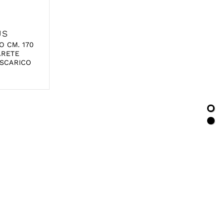
US
O CM. 170
ARETE
 SCARICO