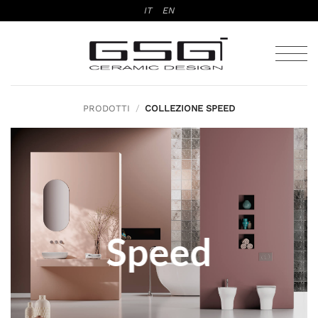
Salta
IT
EN
ai
contenuti
PRODOTTI
/
COLLEZIONE SPEED
Speed