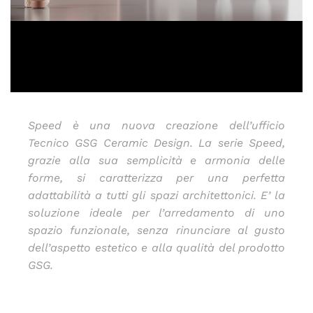
Speed è una nuova creazione dell’ufficio
Tecnico GSG Ceramic Design.
La serie Speed,
grazie alla sua semplicità e armonia delle
forme, si caratterizza per una perfetta
adattabilità a tutti gli spazi architettonici. E’ la
soluzione ideale per l’arredamento di uno
spazio funzionale, senza rinunciare al gusto
dell’aspetto estetico e alla qualità del prodotto
GSG.