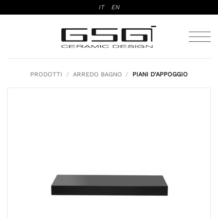
Salta
IT
EN
ai
contenuti
PRODOTTI
/
ARREDO BAGNO
/
PIANI D'APPOGGIO