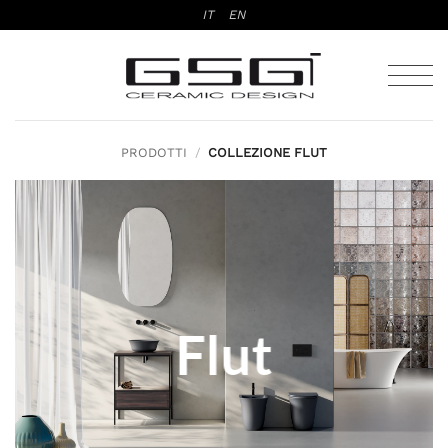
Salta
IT
EN
ai
contenuti
PRODOTTI
/
COLLEZIONE FLUT
Flut