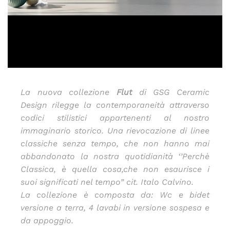
La nuova collezione
Flut
di GSG Ceramic
Design rilegge la contemporaneità attraverso
codici stilistici appartenenti al nostro
immaginario storico.
Una rievocazione di linee
classiche senza tempo, che non hanno mai
abbandonato la nostra quotidianità ‘’Perchè
Classica, è quella cosa,che non esaurisce i
suoi significati nel tempo” cit. Italo Calvino.
La collezione è composta da: Wc e bidet
versione a terra, 4 lavabi in versione sospesa e
da appoggio.