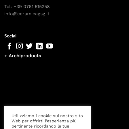
Tel:
+39 0761 515258
info@ceramicagsg.it
Social
+
Archiproducts
Privacy Policy
Cookies settings
Note Legali
Utilizziamo i cookie sul nostro sito
Web per offrirti l'esperienza più
pertinente ricordando le tue