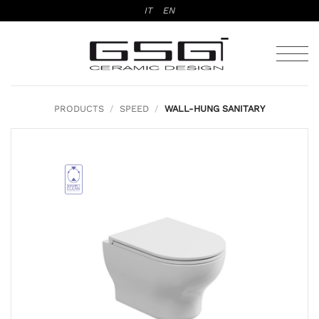
Skip
IT
EN
to
content
PRODUCTS
/
SPEED
/
WALL-HUNG SANITARY