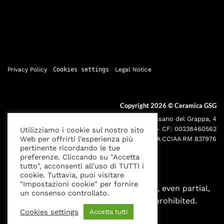
Privacy Policy
Cookies settings
Legal Notice
Copyright 2026 ©
Ceramica GSG
Sede legale: Via Bassano del Grappa, 4
000195 - Roma P.IVA: 05095691001 - CF: 00238460562
Utilizziamo i cookie sul nostro sito
Web per offrirti l'esperienza più
Iscr. Reg. Imprese RM00238460562 REA CCIAA RM 837976
pertinente ricordando le tue
preferenze. Cliccando su "Accetta
tutto", acconsenti all'uso di TUTTI i
cookie. Tuttavia, puoi visitare
"Impostazioni cookie" per fornire
All rights reserved. Any reproduction, even partial,
un consenso controllato.
without written authorization is prohibited.
Cookies settings
Accetta tutti