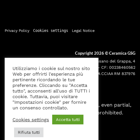
Privacy Policy
Cookies settings
Legal Notice
Copyright 2026 ©
Ceramica GSG
Sede legale: Via Bassano del Grappa, 4
000195 - Roma P.IVA: 05095691001 - CF: 00238460562
Utilizziamo i cookie sul nostro sito
Web per offrirti l'esperienza più
Iscr. Reg. Imprese RM00238460562 REA CCIAA RM 837976
pertinente ricordando le tue
preferenze. Cliccando su "Accetta
tutto", acconsenti all'uso di TUTTI i
cookie. Tuttavia, puoi visitare
"Impostazioni cookie" per fornire
All rights reserved. Any reproduction, even partial,
un consenso controllato.
without written authorization is prohibited.
Cookies settings
Accetta tutti
Rifiuta tutti