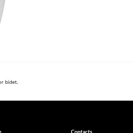
r bidet.
e
Contacts