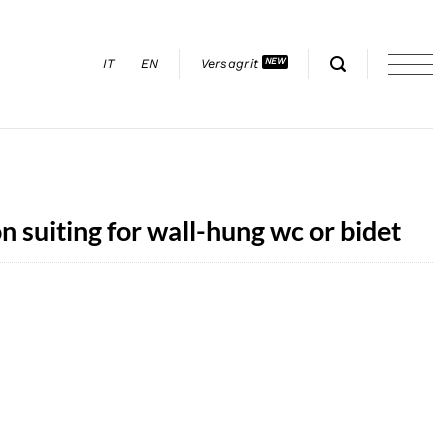
IT
EN
Versagrit
n suiting for wall-hung wc or bidet