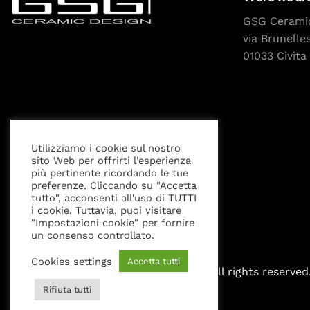
GSG Cerami
via Brunelle
01033 Civita 
Utilizziamo i cookie sul nostro
sito Web per offrirti l'esperienza
più pertinente ricordando le tue
Privacy Policy
Cookies settings
Legal Notice
preferenze. Cliccando su "Accetta
tutto", acconsenti all'uso di TUTTI
i cookie. Tuttavia, puoi visitare
"Impostazioni cookie" per fornire
un consenso controllato.
Cookies settings
Accetta tutti
All rights reserved
Rifiuta tutti