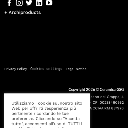
+
Archiproducts
Privacy Policy
Cookies settings
Legal Notice
Copyright 2026 ©
Ceramica GSG
Sede legale: Via Bassano del Grappa, 4
000195 - Roma P.IVA: 05095691001 - CF: 00238460562
Utilizziamo i cookie sul nostro sito
Web per offrirti l'esperienza più
Iscr. Reg. Imprese RM00238460562 REA CCIAA RM 837976
pertinente ricordando le tue
preferenze. Cliccando su "Accetta
tutto", acconsenti all'uso di TUTTI i