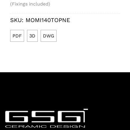
(Fixings included)
SKU:
MOMI140TOPNE
PDF
3D
DWG