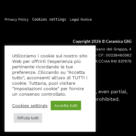
Privacy Policy
Cookies settings
Legal Notice
Copyright 2026 ©
Ceramica GSG
Sede legale: Via Bassano del Grappa, 4
000195 - Roma P.IVA: 05095691001 - CF: 00238460562
Utilizziamo i cookie sul nostro sito
Web per offrirti l'esperienza più
Iscr. Reg. Imprese RM00238460562 REA CCIAA RM 837976
pertinente ricordando le tue
preferenze. Cliccando su "Accetta
tutto", acconsenti all'uso di TUTTI i
cookie. Tuttavia, puoi visitare
"Impostazioni cookie" per fornire
All rights reserved. Any reproduction, even partial,
un consenso controllato.
without written authorization is prohibited.
Cookies settings
Accetta tutti
Rifiuta tutti