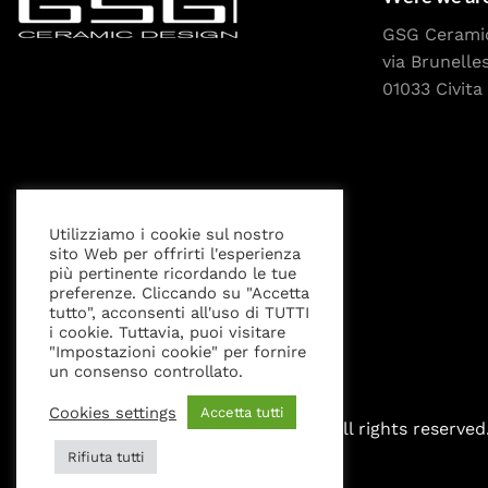
GSG Cerami
via Brunelle
01033 Civita 
Utilizziamo i cookie sul nostro
sito Web per offrirti l'esperienza
Privacy Policy
Cookies settings
Legal Notice
più pertinente ricordando le tue
preferenze. Cliccando su "Accetta
tutto", acconsenti all'uso di TUTTI
i cookie. Tuttavia, puoi visitare
"Impostazioni cookie" per fornire
un consenso controllato.
Cookies settings
Accetta tutti
All rights reserved
Rifiuta tutti