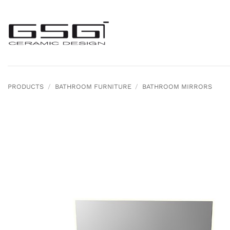
Skip
to
content
PRODUCTS
/
BATHROOM FURNITURE
/
BATHROOM MIRRORS