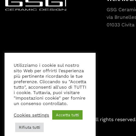
GSG Cerami
via Brunelle
01033 Civita 
Utilizziamo i cookie sul nostro
sito Web per offrirti l'esperienza
Privacy Policy
Cookies settings
Legal Notice
più pertinente ricordando le tue
preferenze. Cliccando su "Accetta
tutto", acconsenti all'uso di TUTTI
i cookie. Tuttavia, puoi visitare
"Impostazioni cookie" per fornire
un consenso controllato.
Cookies settings
Accetta tutti
All rights reserved
Rifiuta tutti