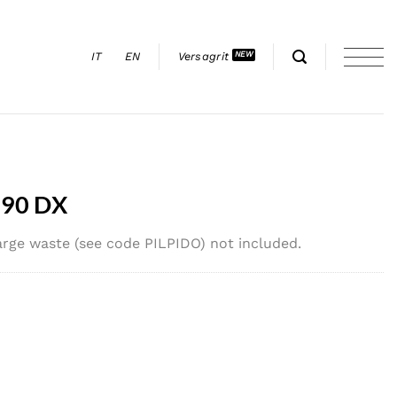
IT
EN
Versagrit
90 DX
rge waste (see code PILPIDO) not included.