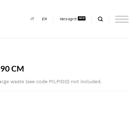
IT
EN
Versagrit
×90 CM
rge waste (see code PILPIDO) not included.