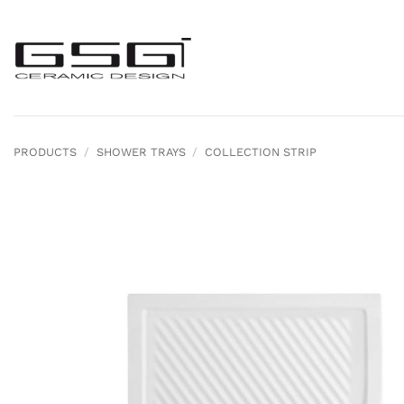
Skip
to
content
PRODUCTS
/
SHOWER TRAYS
/
COLLECTION STRIP