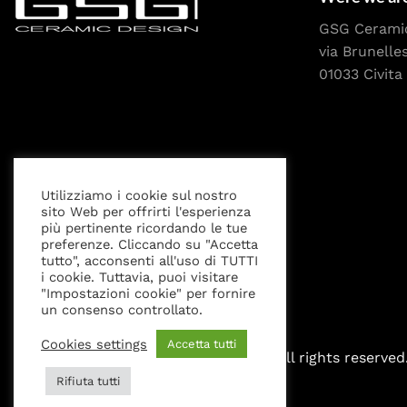
GSG Cerami
via Brunelle
01033 Civita 
Utilizziamo i cookie sul nostro
sito Web per offrirti l'esperienza
Privacy Policy
Cookies settings
Legal Notice
più pertinente ricordando le tue
preferenze. Cliccando su "Accetta
tutto", acconsenti all'uso di TUTTI
i cookie. Tuttavia, puoi visitare
"Impostazioni cookie" per fornire
un consenso controllato.
Cookies settings
Accetta tutti
All rights reserved
Rifiuta tutti