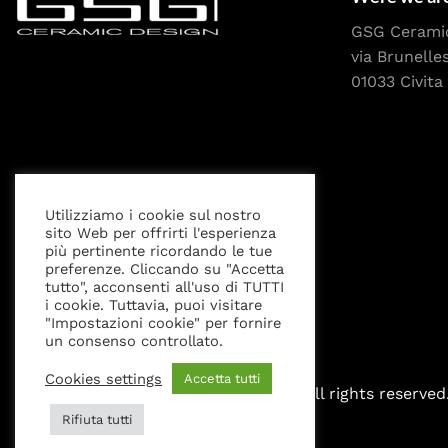
GSG Cerami
via Brunelle
01033 Civita 
Utilizziamo i cookie sul nostro
sito Web per offrirti l'esperienza
Privacy Policy
Cookies settings
Legal Notice
più pertinente ricordando le tue
preferenze. Cliccando su "Accetta
tutto", acconsenti all'uso di TUTTI
i cookie. Tuttavia, puoi visitare
"Impostazioni cookie" per fornire
un consenso controllato.
Cookies settings
Accetta tutti
All rights reserved
Rifiuta tutti