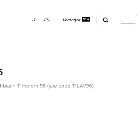
IT
EN
Versagrit
5
ashbasin Time cm 95 (see code TILAV95)