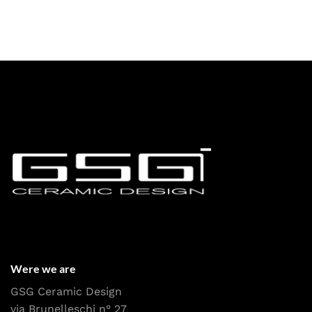
Were we are
GSG Ceramic Design
via Brunelleschi n° 27