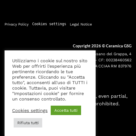
Privacy Policy
Cookies settings
Legal Notice
Copyright 2026 ©
Ceramica GSG
Sede legale: Via Bassano del Grappa, 4
000195 - Roma P.IVA: 05095691001 - CF: 00238460562
Utilizziamo i cookie sul nostro sito
Web per offrirti l'esperienza più
Iscr. Reg. Imprese RM00238460562 REA CCIAA RM 837976
pertinente ricordando le tue
preferenze. Cliccando su "Accetta
tutto", acconsenti all'uso di TUTTI i
cookie. Tuttavia, puoi visitare
"Impostazioni cookie" per fornire
All rights reserved. Any reproduction, even partial,
un consenso controllato.
without written authorization is prohibited.
Cookies settings
Accetta tutti
Rifiuta tutti