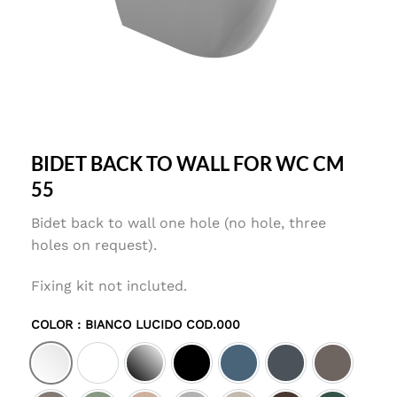
BIDET BACK TO WALL FOR WC CM
55
Bidet back to wall one hole (no hole, three
holes on request).
Fixing kit not incluted.
COLOR
: BIANCO LUCIDO COD.000
Bianco lucido cod.000
Bianco matt cod.001
Nero lucido cod.002
Nero matt cod.003
Denim satinato cod.027
Ebano satinato c
Tortora sa