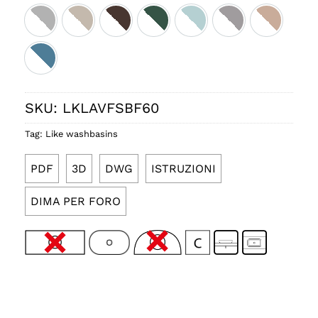
Bicolore perla satinato
Bicolore sabbia satinato
Bicolore cacao satinato
Bicolore smeraldo satinato
Bicolore ice satinato
Bicolore fumo sat
Bicolore r
Bicolore denim lucido
SKU:
LKLAVFSBF60
Tag:
Like washbasins
PDF
3D
DWG
ISTRUZIONI
DIMA PER FORO