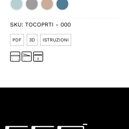
Ice satinato cod.037
Fumo satinato cod.038
Rosa lucido cod.039
Denim lucido cod.040
SKU:
TOCOPRTI - 000
PDF
3D
ISTRUZIONI