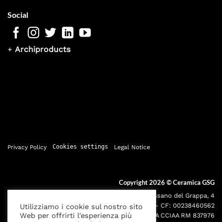
Social
+
Archiproducts
Privacy Policy
Cookies settings
Legal Notice
Copyright 2026 ©
Ceramica GSG
Sede legale: Via Bassano del Grappa, 4
000195 - Roma P.IVA: 05095691001 - CF: 00238460562
Utilizziamo i cookie sul nostro sito
Web per offrirti l'esperienza più
Iscr. Reg. Imprese RM00238460562 REA CCIAA RM 837976