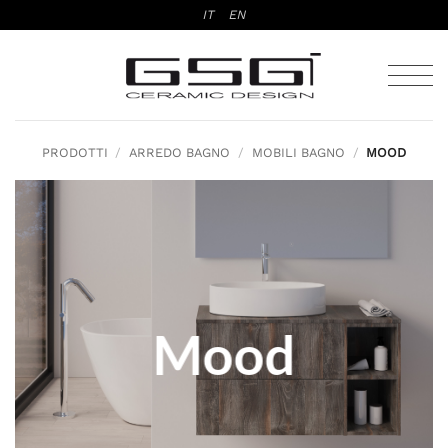
Salta
IT
EN
ai
contenuti
PRODOTTI
/
ARREDO BAGNO
/
MOBILI BAGNO
/
MOOD
Mood