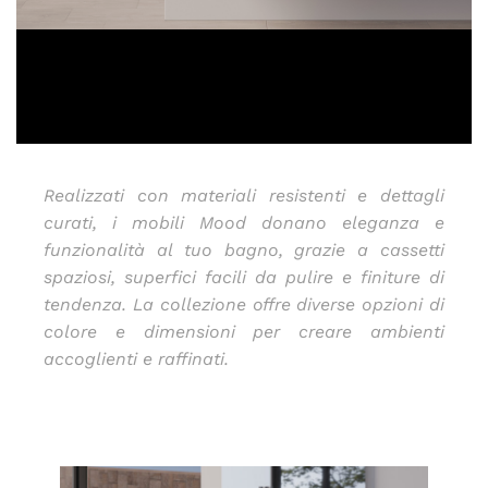
Realizzati con materiali resistenti e dettagli
curati, i mobili Mood donano eleganza e
funzionalità al tuo bagno, grazie a cassetti
spaziosi, superfici facili da pulire e finiture di
tendenza. La collezione offre diverse opzioni di
colore e dimensioni per creare ambienti
accoglienti e raffinati.