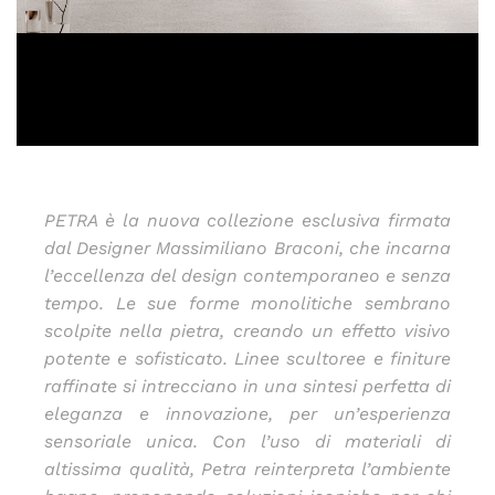
PETRA è la nuova collezione esclusiva firmata
dal Designer Massimiliano Braconi, che incarna
l’eccellenza del design contemporaneo e senza
tempo. Le sue forme monolitiche sembrano
scolpite nella pietra, creando un effetto visivo
potente e sofisticato. Linee scultoree e finiture
raffinate si intrecciano in una sintesi perfetta di
eleganza e innovazione, per un’esperienza
sensoriale unica. Con l’uso di materiali di
altissima qualità, Petra reinterpreta l’ambiente