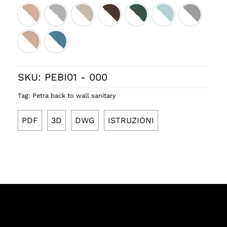
Bicolore cipria satinato
Bicolore perla satinato
Bicolore sabbia satinato
Bicolore cacao satinato
Bicolore smeraldo satina
Bicolore ice satin
Bicolore 
Bicolore rosa lucido
Bicolore denim lucido
SKU:
PEBI01 - 000
Tag:
Petra back to wall sanitary
PDF
3D
DWG
ISTRUZIONI