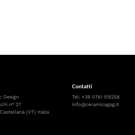
Contatti
c Design
Tel:
+39 0761 515258
schi n° 27
info@ceramicagsg.it
Castellana (VT) Italia