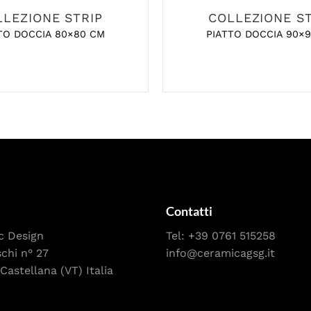
LLEZIONE STRIP
COLLEZIONE ST
TO DOCCIA 80×80 CM
PIATTO DOCCIA 90×
Contatti
c Design
Tel:
+39 0761 515258
schi n° 27
info@ceramicagsg.it
Castellana (VT) Italia