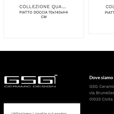
COLLEZIONE QUADRO
CO
PIATTO DOCCIA 70x140xH4
PIAT
CM
Dove siamo
GSG Cerami
via Brunelle
01033 Civita 
Utilizziamo i cookie sul nostro