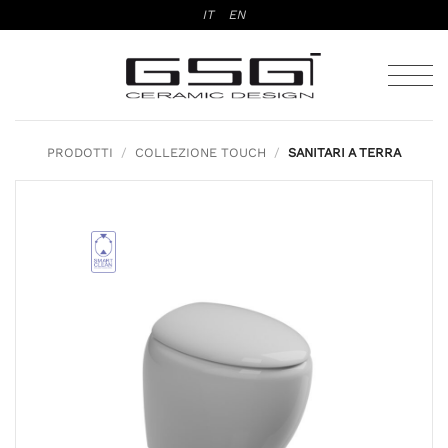
Salta
IT
EN
ai
contenuti
PRODOTTI
/
COLLEZIONE TOUCH
/
SANITARI A TERRA