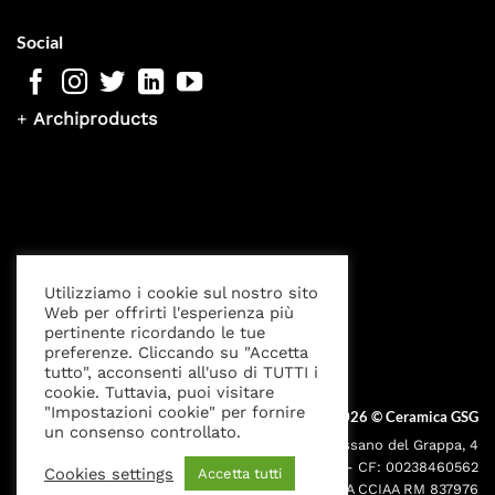
Social
+
Archiproducts
Utilizziamo i cookie sul nostro sito
Web per offrirti l'esperienza più
pertinente ricordando le tue
Privacy Policy
Cookies settings
Note Legali
preferenze. Cliccando su "Accetta
tutto", acconsenti all'uso di TUTTI i
cookie. Tuttavia, puoi visitare
"Impostazioni cookie" per fornire
Copyright 2026 ©
Ceramica GSG
un consenso controllato.
Sede legale: Via Bassano del Grappa, 4
000195 - Roma P.IVA: 05095691001 - CF: 00238460562
Cookies settings
Accetta tutti
Iscr. Reg. Imprese RM00238460562 REA CCIAA RM 837976