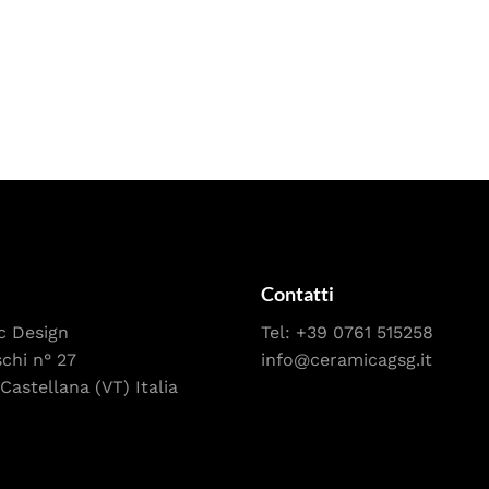
Contatti
c Design
Tel:
+39 0761 515258
schi n° 27
info@ceramicagsg.it
Castellana (VT) Italia