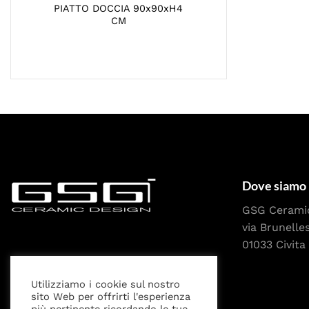
PIATTO DOCCIA 90x90xH4
CM
Dove siamo
GSG Cerami
via Brunelle
01033 Civita 
Utilizziamo i cookie sul nostro
sito Web per offrirti l'esperienza