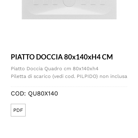
PIATTO DOCCIA 80x140xH4 CM
Piatto Doccia Quadro cm 80x140xh4
Piletta di scarico (vedi cod. PILPIDO) non inclusa
COD:
QU80X140
PDF