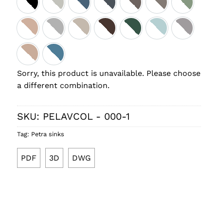
Bicolore nero satinato
Bicolore pergamon lucido
Bicolore denim satinato
Bicolore ebano satinato
Bicolore tortora satinato
Bicolore cashmere
Bicolore s
Bicolore cipria satinato
Bicolore perla satinato
Bicolore sabbia satinato
Bicolore cacao satinato
Bicolore smeraldo satina
Bicolore ice satin
Bicolore 
Bicolore rosa lucido
Bicolore denim lucido
Sorry, this product is unavailable. Please choose
a different combination.
SKU:
PELAVCOL - 000-1
Tag:
Petra sinks
PDF
3D
DWG