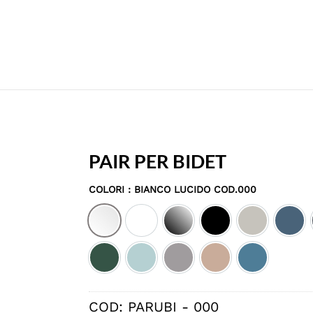
PAIR PER BIDET
COLORI
: BIANCO LUCIDO COD.000
Bianco lucido cod.000
Bianco matt cod.001
Nero lucido cod.002
Nero matt cod.003
Pergamon c
Deni
Smeraldo satinato cod.036
Ice satinato cod.037
Fumo satinato cod.038
Rosa lucido cod.03
Denim lucid
COD:
PARUBI - 000