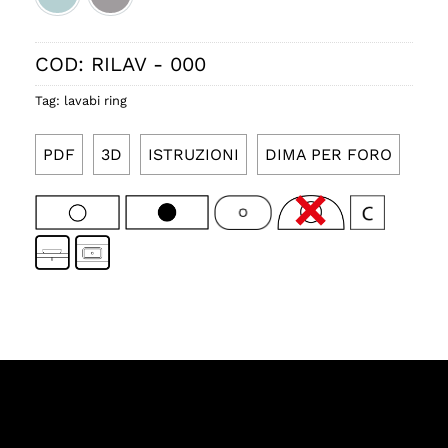
Ice satinato cod.037
Fumo satinato cod.038
COD:
RILAV - 000
Tag:
lavabi ring
PDF
3D
ISTRUZIONI
DIMA PER FORO