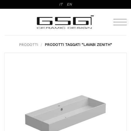
Salta
IT
EN
ai
contenuti
PRODOTTI
/
PRODOTTI TAGGATI “LAVABI ZENITH”