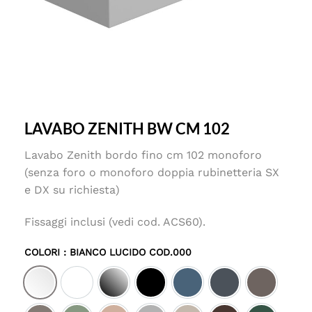
LAVABO ZENITH BW CM 102
Lavabo Zenith bordo fino cm 102 monoforo
(senza foro o monoforo doppia rubinetteria SX
e DX su richiesta)
Fissaggi inclusi (vedi cod. ACS60).
COLORI
: BIANCO LUCIDO COD.000
Bianco lucido cod.000
Bianco matt cod.001
Nero lucido cod.002
Nero matt cod.003
Denim satinato cod.027
Ebano satinato c
Tortora sa