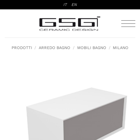
Salta
IT
EN
ai
contenuti
PRODOTTI
/
ARREDO BAGNO
/
MOBILI BAGNO
/
MILANO