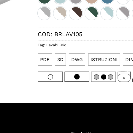
Bicolore perla satinato
Bicolore sabbia satinato
Bicolore cacao satinato
Bicolore smeraldo s
Bicolore ice
Bico
COD:
BRLAV105
Tag:
Lavabi Brio
PDF
3D
DWG
ISTRUZIONI
DI