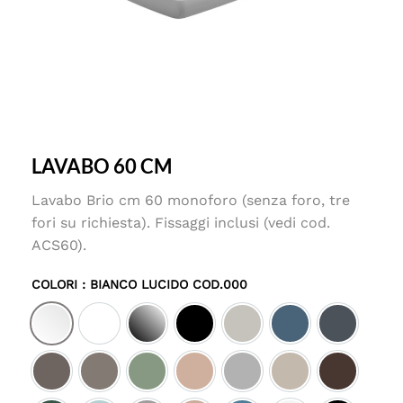
LAVABO 60 CM
Lavabo Brio cm 60 monoforo (senza foro, tre
fori su richiesta). Fissaggi inclusi (vedi cod.
ACS60).
COLORI
: BIANCO LUCIDO COD.000
Bianco lucido cod.000
Bianco matt cod.001
Nero lucido cod.002
Nero matt cod.003
Pergamon cod.013
Denim satinato c
Ebano sat
Tortora satinato cod.029
Cashmere satinato cod.030
Salvia satinato cod.031
Cipria satinato cod.032
Perla satinato cod.033
Sabbia satinato c
Cacao sat