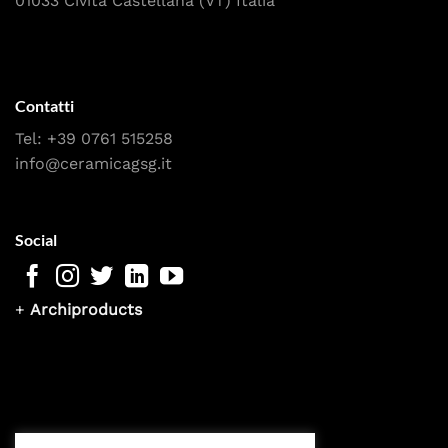
01033 Civita Castellana (VT) Italia
Contatti
Tel:
+39 0761 515258
info@ceramicagsg.it
Social
+
Archiproducts