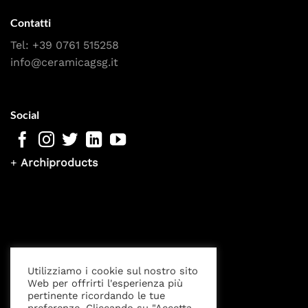
Contatti
Tel:
+39 0761 515258
info@ceramicagsg.it
Social
+
Archiproducts
Utilizziamo i cookie sul nostro sito
Web per offrirti l'esperienza più
pertinente ricordando le tue
Privacy Policy
Cookies settings
Note Legali