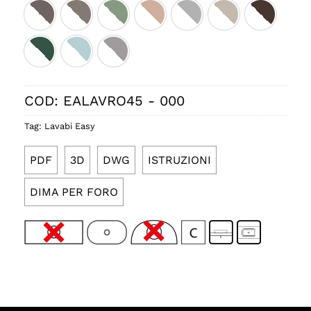
Bicolore tortora satinato
Bicolore cashmere satinato
Bicolore salvia satinato
Bicolore cipria satinato
Bicolore perla satinato
Bicolore sabbia s
Bicolore c
Bicolore smeraldo satinato
Bicolore ice satinato
Bicolore fumo satinato
COD:
EALAVRO45 - 000
Tag:
Lavabi Easy
PDF
3D
DWG
ISTRUZIONI
DIMA PER FORO