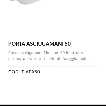
PORTA ASCIUGAMANI 50
Porta asciugamani Time cm.50 in ottone
(cromato o dorato ) – viti di fissaggio incluse.
COD:
TIAPA50