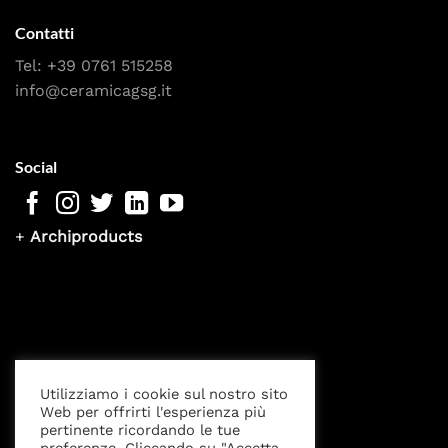
Contatti
Tel:
+39 0761 515258
info@ceramicagsg.it
Social
+
Archiproducts
Utilizziamo i cookie sul nostro sito
Web per offrirti l'esperienza più
pertinente ricordando le tue
Privacy Policy
Cookies settings
Note Legali