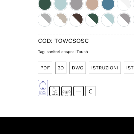
Smeraldo satinato cod.036
Ice satinato cod.037
Fumo satinato cod.038
Rosa lucido cod.03
Denim lucid
Bico
Bicolore perla satinato
Bicolore sabbia satinato
Bicolore cacao satinato
Bicolore smeraldo s
Bicolore ice
Bico
COD:
TOWCSOSC
Tag:
sanitari sospesi Touch
PDF
3D
DWG
ISTRUZIONI
IS