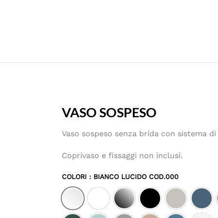
VASO SOSPESO
Vaso sospeso senza brida con sistema di
Coprivaso e fissaggi non inclusi.
COLORI
: BIANCO LUCIDO COD.000
Bianco lucido cod.000
Bianco matt cod.001
Nero lucido cod.002
Nero matt cod.003
Pergamon c
Deni