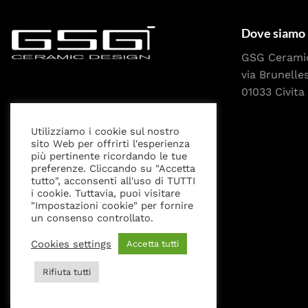
Dove siamo
GSG Cerami
via Brunelle
01033 Civita 
Utilizziamo i cookie sul nostro
sito Web per offrirti l'esperienza
più pertinente ricordando le tue
preferenze. Cliccando su "Accetta
tutto", acconsenti all'uso di TUTTI
i cookie. Tuttavia, puoi visitare
"Impostazioni cookie" per fornire
Privacy Policy
Cookies settings
Note Legali
un consenso controllato.
Cookies settings
Accetta tutti
Rifiuta tutti