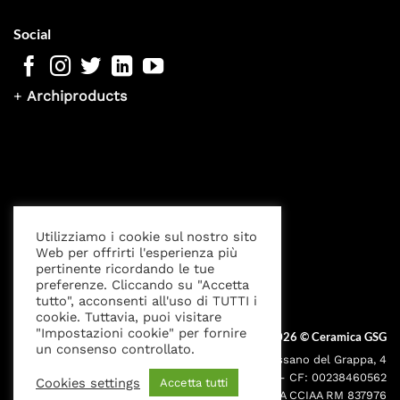
Social
+
Archiproducts
Utilizziamo i cookie sul nostro sito
Web per offrirti l'esperienza più
pertinente ricordando le tue
Privacy Policy
Cookies settings
Note Legali
preferenze. Cliccando su "Accetta
tutto", acconsenti all'uso di TUTTI i
cookie. Tuttavia, puoi visitare
"Impostazioni cookie" per fornire
Copyright 2026 ©
Ceramica GSG
un consenso controllato.
Sede legale: Via Bassano del Grappa, 4
000195 - Roma P.IVA: 05095691001 - CF: 00238460562
Cookies settings
Accetta tutti
Iscr. Reg. Imprese RM00238460562 REA CCIAA RM 837976