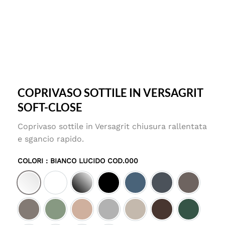
COPRIVASO SOTTILE IN VERSAGRIT
SOFT-CLOSE
Coprivaso sottile in Versagrit chiusura rallentata
e sgancio rapido.
COLORI
: BIANCO LUCIDO COD.000
Bianco lucido cod.000
Bianco matt cod.001
Nero lucido cod.002
Nero matt cod.003
Denim satinato cod.027
Ebano satinato c
Tortora sa
Cashmere satinato cod.030
Salvia satinato cod.031
Cipria satinato cod.032
Perla satinato cod.033
Sabbia satinato cod.034
Cacao satinato c
Smeraldo 