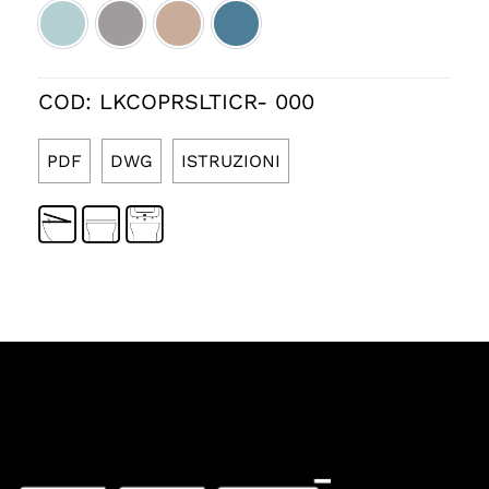
Ice satinato cod.037
Fumo satinato cod.038
Rosa lucido cod.039
Denim lucido cod.040
COD:
LKCOPRSLTICR- 000
PDF
DWG
ISTRUZIONI