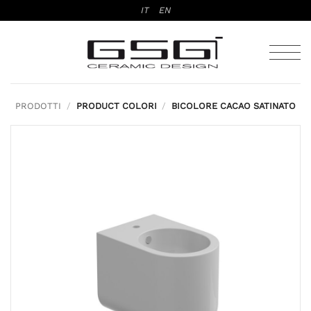
Salta
IT
EN
ai
contenuti
PRODOTTI
/
PRODUCT COLORI
/
BICOLORE CACAO SATINATO