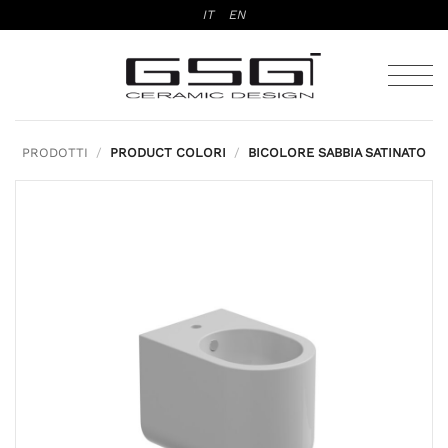
Salta
IT
EN
ai
contenuti
PRODOTTI
/
PRODUCT COLORI
/
BICOLORE SABBIA SATINATO