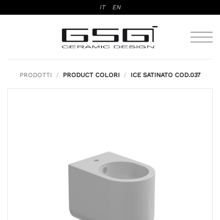
Salta
IT
EN
ai
contenuti
PRODOTTI
/
PRODUCT COLORI
/
ICE SATINATO COD.037