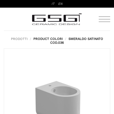
Salta
IT
EN
ai
contenuti
PRODOTTI
/
PRODUCT COLORI
/
SMERALDO SATINATO
COD.036